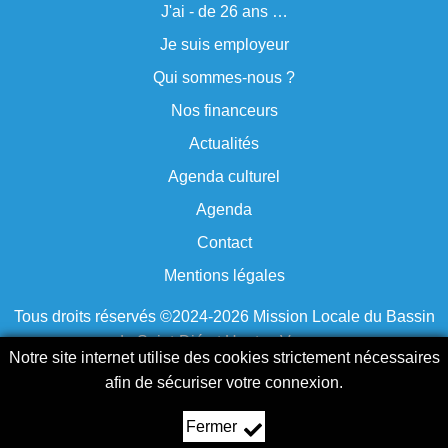
… et je me forme ou je m'oriente
J'ai - de 26 ans …
… et je recherche un emploi
Je suis employeur
… et je recherche un logement ou je me déplace
Qui sommes‑nous ?
… et je recherche des informations, je prend soin de m
Nos financeurs
Actualités
Activités culturelles à Saint-Dié
Agenda culturel
Animations à Senones
Agenda
Animations à Fraize
Contact
Animations à Raon l’Etape
Mentions légales
Animations à Saint-Dié
Les lieux de sortie à Saint Dié
Tous droits réservés ©2024-2026 Mission Locale du Bassin
de Saint‑Dié et Hautes Vosges
Notre site internet utilise des cookies strictement nécessaires
AGENCE AWE
Une création
afin de sécuriser votre connexion.
Fermer
03.29.51.65.55